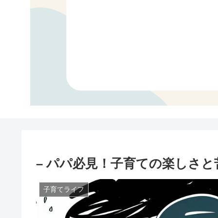
– パパ必見！子育ての楽しさ
子育てライフ