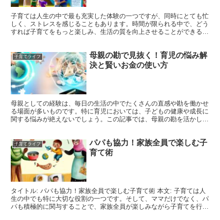
子育ては人生の中で最も充実した体験の一つですが、同時にとても忙
しく、ストレスを感じることもあります。時間が限られる中で、どう
すれば子育てをもっと楽しみ、生活の質を向上させることができるの
でしょうか。ここでは、忙しいママたちが日々の生活を少し...
母親の勘で見抜く！育児の悩み解
子育てライフ
決と賢いお金の使い方
母親としての経験は、毎日の生活の中でたくさんの直感や勘を働かせ
る場面が多いものです。特に育児においては、子どもの健康や成長に
関する悩みが絶えないでしょう。この記事では、母親の勘を活かして
育児の悩みを解決する方法と、賢いお金の使い方についてご...
パパも協力！家族全員で楽しむ子
子育てライフ
育て術
タイトル: パパも協力！家族全員で楽しむ子育て術 本文: 子育ては人
生の中でも特に大切な役割の一つです。そして、ママだけでなく、パ
パも積極的に関与することで、家族全員が楽しみながら子育てを行う
ことができます。今回は、パパも協力して家族全員で...