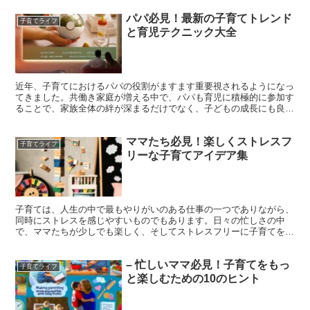
パパ必見！最新の子育てトレンド
子育てライフ
と育児テクニック大全
近年、子育てにおけるパパの役割がますます重要視されるようになっ
てきました。共働き家庭が増える中で、パパも育児に積極的に参加す
ることで、家族全体の絆が深まるだけでなく、子どもの成長にも良い
影響を与えます。そこで、今回はパパにぜひ知っていただき...
ママたち必見！楽しくストレスフ
子育てライフ
リーな子育てアイデア集
子育ては、人生の中で最もやりがいのある仕事の一つでありながら、
同時にストレスを感じやすいものでもあります。日々の忙しさの中
で、ママたちが少しでも楽しく、そしてストレスフリーに子育てをす
るためのヒントを集めてみました。ぜひ、生活の中に取り入れ...
– 忙しいママ必見！子育てをもっ
子育てライフ
と楽しむための10のヒント